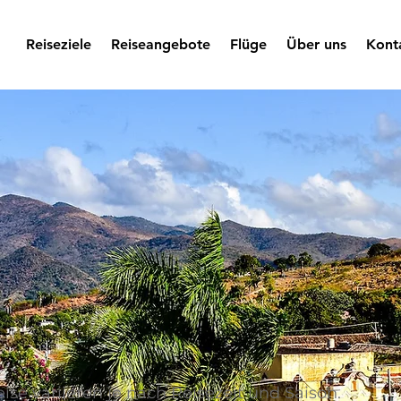
Reiseziele
Reiseangebote
Flüge
Über uns
Kont
eise variieren je nach Reisezeit und Saison.