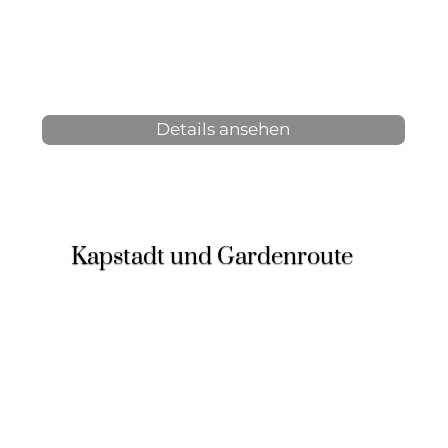
15 Tage, 14 Nächte
2-12 Personen
ab 4.160 € p.P.
Details ansehen
Kapstadt und Gardenroute
9 Tage, 8 Nächte
2-12 Personen
ab 2.220 € p.P.