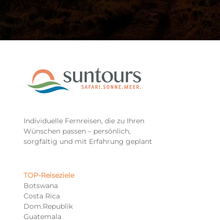
Individuelle Fernreisen, die zu Ihren
Wünschen passen – persönlich,
sorgfältig und mit Erfahrung geplant
TOP-Reiseziele​
Botswana
Costa Rica
Dom.Republik
Guatemala