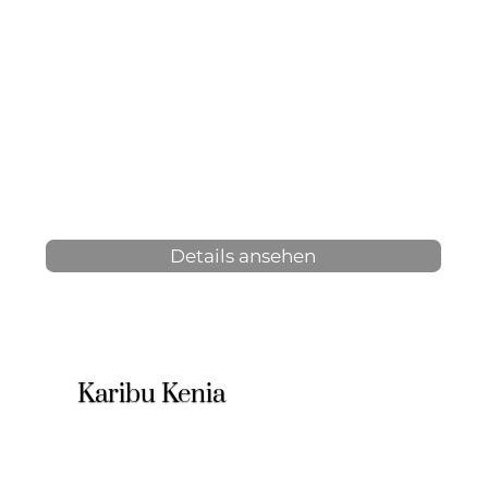
12 Tage, 11 Nächte
2-12 Personen
ab 3.590 € p.P.
Details ansehen
Karibu Kenia