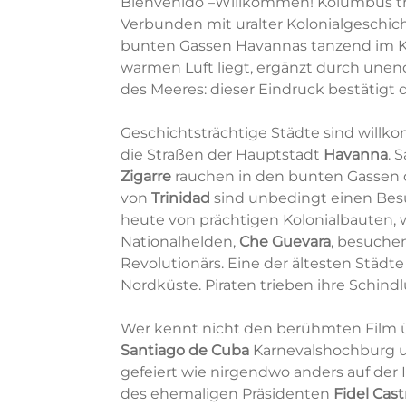
Bienvenido –Willkommen! Kolumbus trau
Verbunden mit uralter Kolonialgeschic
bunten Gassen Havannas tanzend im Kl
warmen Luft liegt, ergänzt durch une
des Meeres: dieser Eindruck bestätigt 
Geschichtsträchtige Städte sind will
die Straßen der Hauptstadt
Havanna
. 
Zigarre
rauchen in den bunten Gassen
von
Trinidad
sind unbedingt einen Besu
heute von prächtigen Kolonialbauten, 
Nationalhelden,
Che Guevara
, besuche
Revolutionärs. Eine der ältesten Städ
Nordküste. Piraten trieben ihre Schindlu
Wer kennt nicht den berühmten Film 
Santiago de Cuba
Karnevalshochburg un
gefeiert wie nirgendwo anders auf der I
des ehemaligen Präsidenten
Fidel Cast