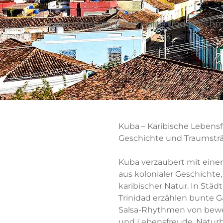
Lebensfreude, Geschichte und Rhyth
Kuba – Karibische Lebens
Geschichte und Traumstr
Kuba verzaubert mit eine
aus kolonialer Geschichte
karibischer Natur. In Stä
Trinidad erzählen bunte 
Salsa-Rhythmen von bew
und Lebensfreude. Naturh