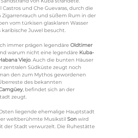
 Sandstrand von Kuba strandete.
l Castros und Che Guevaras, durch die
n Zigarrenrauch und süßem Rum in der
en vom türkisen glasklaren Wasser
 karibische Juwel besucht.
Noch immer prägen legendäre
Oldtimer
und warum nicht eine legendäre
Kuba-
 Habana Viejo
. Auch die bunten Häuser
er zentralen Südküste zeugt noch
lte man den zum Mythos gewordenen
 Überreste des bekannten
Camgüey
, befindet sich an der
stadt zeugt.
m Osten liegende ehemalige Hauptstadt
 der weltberühmte Musikstil
Son
wird
it der Stadt verwurzelt. Die Ruhestätte