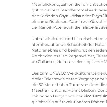
Meer blickend, zählen die romantische
gut mit einem Stadtbummel verbinden.
den Stränden
Cayo Levisa
oder
Playa Ji
einsame Robinson-Dasein zur Gewohnh
der Karibik. Aber auch die
Isla de la Ju
Kuba ist kulturell und historisch ebens
atemberaubende Schönheit der Natur
Naturerlebnis und beeindrucken jeden 
Pracht der Insel an Regenwälder, Flüss
de Collantes,
Heimat vieler tropischer V
Das zum UNESCO Weltkulturerbe
gekü
dreier Täler sowie deren Vergangenhei
ein 50 Meter hoher Turm, von dem die 
Maestra
nicht unerwähnt bleiben. Der 
mit hohen Bergen wie der
Pico Turqui
gleichzeitig auf revolutionären Pfaden