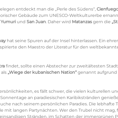
gelegen entdeckt man die „Perle des Südens“,
Cienfueg
historischer Gebäude zum UNESCO-Weltkulturerbe ernan
e
Yumuri
und
San Juan
. Daher wird
Matanzas
gern die
„S
way
hat seine Spuren auf der Insel hinterlassen. Ein e
nspirierte den Maestro der Literatur für den weltbekan
tra
findet, sollte einen Abstecher zur zweitältesten Stad
 als
„Wiege der kubanischen Nation“
genannt aufgrund d
rsönlichkeiten, es fällt schwer, die vielen kulturellen
Sonnentage an paradiesischen Karibikstränden genieß
r Suche nach seinem persönlichen Paradies. Die lebhaft
e mit langen Partynächten. Wer den Trubel nicht mag, f
 feinsandigen Stränden, im Schatten der immergrünen P