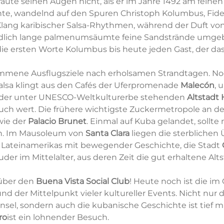
te seinen Augen nicht, als er im Jahre 1492 am feinen
hte, wandelnd auf den Spuren Christoph Kolumbus, Fide
ang karibischer Salsa-Rhythmen, während der Duft vo
ndlich lange palmenumsäumte feine Sandstrände umgeb
die ersten Worte Kolumbus bis heute jeden Gast, der das
kommene Ausflugsziele nach erholsamen Strandtagen. 
Salsa klingt aus den Cafés der Uferpromenade
Malecón
, 
 der unter UNESCO-Weltkulturerbe stehenden
Altstadt
ch wert. Die frühere wichtigste Zuckermetropole an d
wie der
Palacio Brunet
. Einmal auf Kuba gelandet, sol
n. Im Mausoleum von
Santa Clara
liegen die sterblichen
te Lateinamerikas mit bewegender Geschichte, die Stadt
der im Mittelalter, aus deren Zeit die gut erhaltene Alt
über den
Buena Vista Social Club
! Heute noch ist die i
d der Mittelpunkt vieler kultureller Events. Nicht nur
nsel, sondern auch die kubanische Geschichte ist tief m
ro
ist ein lohnender Besuch.