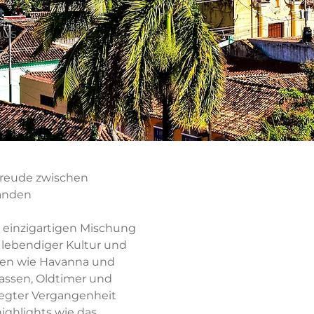
mus
freude zwischen
änden
r einzigartigen Mischung
, lebendiger Kultur und
dten wie Havanna und
Gassen, Oldtimer und
egter Vergangenheit
ighlights wie das