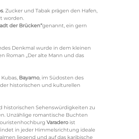
os
. Zucker und Tabak prägen den Hafen,
nt worden.
tadt der Brücken“
genannt, ein gern
hrendes Denkmal wurde in dem kleinen
nten Roman „Der alte Mann und das
t Kubas,
Bayamo
, im Südosten des
er historischen und kulturellen
 und historischen Sehenswürdigkeiten zu
en. Unzählige romantische Buchten
e Touristenhochburg
Varadero
ist
indet in jeder Himmelsrichtung ideale
almen liegend und auf das karibische