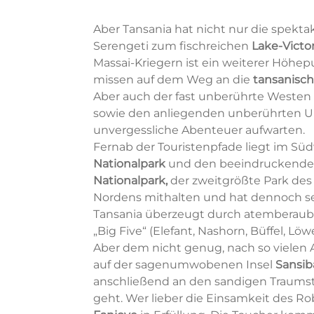
Aber Tansania hat nicht nur die spektak
Serengeti zum fischreichen
Lake-Victor
Massai-Kriegern ist ein weiterer Höhep
missen auf dem Weg an die
tansanisc
Aber auch der fast unberührte Westen 
sowie den anliegenden unberührten U
unvergessliche Abenteuer aufwarten.
Fernab der Touristenpfade liegt im S
Nationalpark
und den beeindruckende
Nationalpark,
der zweitgrößte Park des
Nordens mithalten und hat dennoch s
Tansania überzeugt durch atemberauben
„Big Five“ (Elefant, Nashorn, Büffel, Lö
Aber dem nicht genug, nach so vielen 
auf der sagenumwobenen Insel
Sansib
anschließend an den sandigen Traumst
geht. Wer lieber die Einsamkeit des R