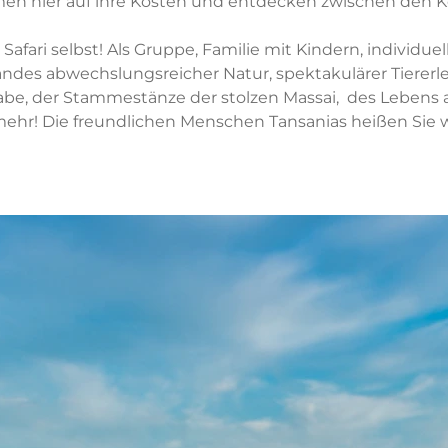
men hier auf ihre Kosten und entdecken zwischen den Ko
 Safari selbst! Als Gruppe, Familie mit Kindern, individue
ndes abwechslungsreicher Natur, spektakulärer Tiererleb
zabe, der Stammestänze der stolzen Massai, des Lebens 
mehr! Die freundlichen Menschen Tansanias heißen Sie 