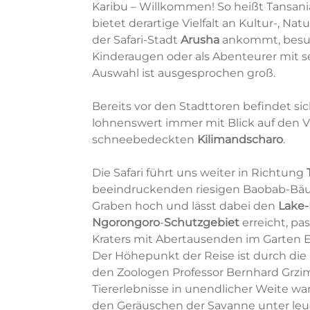
Karibu – Willkommen! So heißt Tansania
bietet derartige Vielfalt an Kultur-, Na
der Safari-Stadt
Arusha
ankommt, besuc
Kinderaugen oder als Abenteurer mit se
Auswahl ist ausgesprochen groß.
Bereits vor den Stadttoren befindet si
lohnenswert immer mit Blick auf den 
schneebedeckten
Kilimandscharo
.
Die Safari führt uns weiter in Richtung
beeindruckenden riesigen Baobab-Bäum
Graben hoch und lässt dabei den
Lake-
Ngorongoro
-
Schutzgebiet
erreicht, p
Kraters mit Abertausenden im Garten E
Der Höhepunkt der Reise ist durch die
den Zoologen Professor Bernhard Grzim
Tiererlebnisse in unendlicher Weite w
den Geräuschen der Savanne unter le