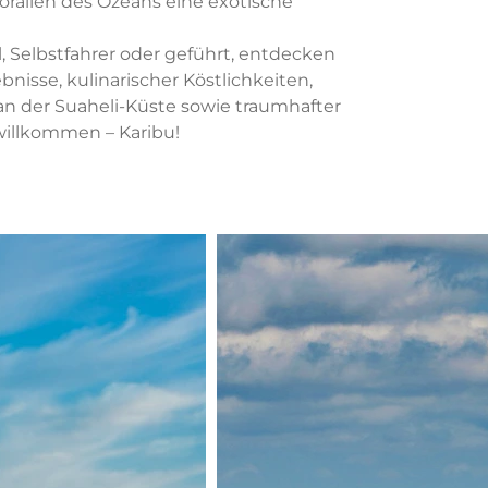
rallen des Ozeans eine exotische
ll, Selbstfahrer oder geführt, entdecken
nisse, kulinarischer Köstlichkeiten,
an der Suaheli-Küste sowie traumhafter
willkommen – Karibu!