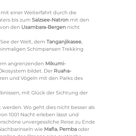
 mit einer Weiterfahrt durch die
ters bis zum
Salzsee-Natron
mit den
t von den
Usambara-Bergen
nicht
n See der Welt, dem
Tanganjikasee
,
 einmaligen Schimpansen Trekking
dem angrenzenden
Mikumi-
Ökosystem bildet. Der
Ruaha-
ieren und Vögeln mit den Parks des
bnissen, mit Glück der Sichtung der
 werden. Wo geht dies nicht besser als
on 1001 Nacht erleben lässt und
erschöne unvergessliche Reise zu Ende
 Nachbarinseln wie
Mafia
,
Pemba
oder