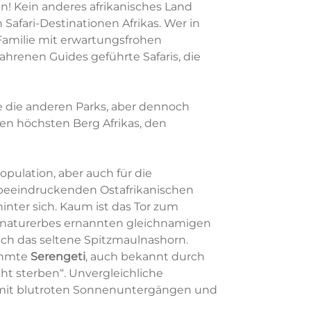
n! Kein anderes afrikanisches Land
 Safari-Destinationen Afrikas. Wer in
Familie mit erwartungsfrohen
hrenen Guides geführte Safaris, die
ie die anderen Parks, aber dennoch
 den höchsten Berg Afrikas, den
opulation, aber auch für die
 beeindruckenden Ostafrikanischen
ter sich. Kaum ist das Tor zum
tnaturerbes ernannten gleichnamigen
ch das seltene Spitzmaulnashorn.
rühmte
Serengeti
, auch bekannt durch
t sterben“. Unvergleichliche
t mit blutroten Sonnenuntergängen und