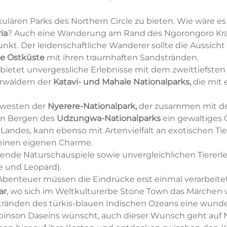
ulären Parks des Northern Circle zu bieten. Wie wäre es
ia
? Auch eine Wanderung am Rand des Ngorongoro Kra
unkt. Der leidenschaftliche Wanderer sollte die Aussich
he Ostküste
mit ihren traumhaften Sandstränden.
bietet unvergessliche Erlebnisse mit dem zweittiefste
rwäldern der
Katavi- und Mahale Nationalparks,
die mit
üdwesten der
Nyerere-Nationalpark,
der zusammen mit 
n Bergen des
Udzungwa-Nationalparks
ein gewaltiges 
 Landes, kann ebenso mit Artenvielfalt an exotischen T
einen eigenen Charme.
de Naturschauspiele sowie unvergleichlichen Tiererle
we und Leopard).
Abenteuer müssen die Eindrücke erst einmal verarbeitet
ar
, wo sich im Weltkulturerbe Stone Town das Märchen v
ränden des türkis-blauen Indischen Ozeans eine wund
obinson Daseins wünscht, auch dieser Wunsch geht auf