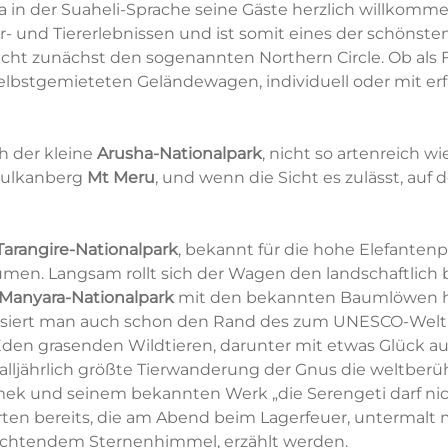
 in der Suaheli-Sprache seine Gäste herzlich willkomme
tur- und Tiererlebnissen und ist somit eines der schönsten
ht zunächst den sogenannten Northern Circle. Ob als 
lbstgemieteten Geländewagen, individuell oder mit erfa
ch der kleine
Arusha-Nationalpark
, nicht so artenreich w
Vulkanberg
Mt Meru
, und wenn die Sicht es zulässt, auf
Tarangire-Nationalpark
, bekannt für die hohe Elefantenp
en. Langsam rollt sich der Wagen den landschaftlich
Manyara-Nationalpark
mit den bekannten Baumlöwen hin
assiert man auch schon den Rand des zum UNESCO-Wel
den grasenden Wildtieren, darunter mit etwas Glück au
 alljährlich größte Tierwanderung der Gnus die weltbe
ek und seinem bekannten Werk „die Serengeti darf nich
arten bereits, die am Abend beim Lagerfeuer, untermal
uchtendem Sternenhimmel, erzählt werden.