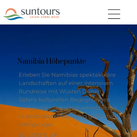
Namibia Höhepunkte
Erleben Sie Namibias spektakuläre
Landschaften auf einer intensiven
Rundreise mit Wüsten Dünen
Safaris kulturellen Begegnungen
und einzigartigen Naturerlebnissen
in einer deutschsprachig geführten
Kleingruppe
ab 3.590 € p.P.