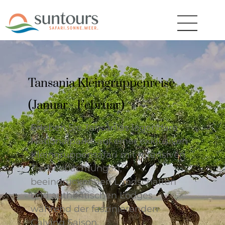
Tansania Kleingruppenreise
(Januar - Februar)
Erleben Sie Tansanias legendäre
Nationalparks auf einer exklusiven
Kleingruppensafari mit intensiven
Tierbeobachtungen,
beeindruckenden Landschaften
und authentischen Lodges
während der faszinierenden
Calving Saison.