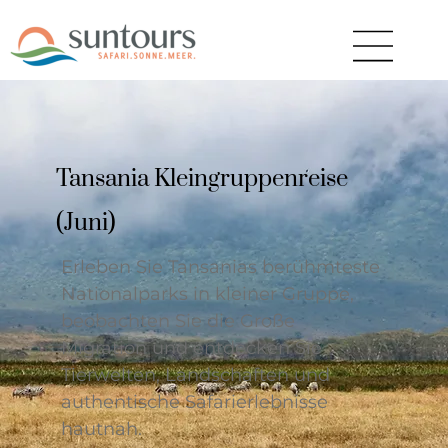
Tansania Kleingruppenreise
(Juni)
Erleben Sie Tansanias berühmteste
Nationalparks in kleiner Gruppe,
beobachten Sie die Große
Migration und entdecken Sie
Tierwelten, Landschaften und
authentische Safarierlebnisse
hautnah.