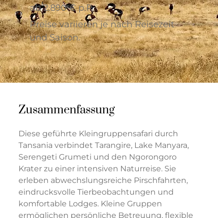
ab 2.890 € p.P.
Preise variieren je nach Reisezeit
und Saison.
Zusammenfassung
Diese geführte Kleingruppensafari durch
Tansania verbindet Tarangire, Lake Manyara,
Serengeti Grumeti und den Ngorongoro
Krater zu einer intensiven Naturreise. Sie
erleben abwechslungsreiche Pirschfahrten,
eindrucksvolle Tierbeobachtungen und
komfortable Lodges. Kleine Gruppen
ermöglichen persönliche Betreuung, flexible