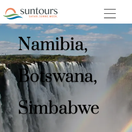
Namibia,
Botswana,
Simbabwe